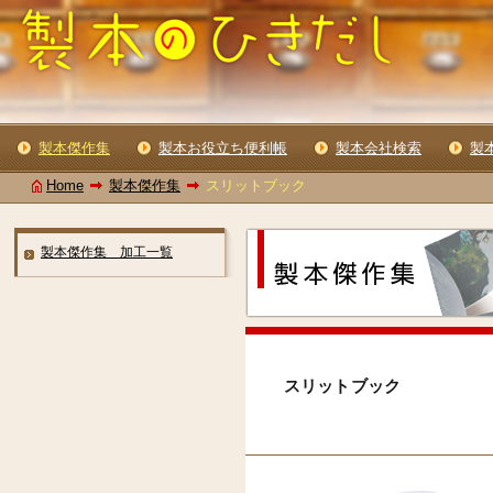
製本傑作集
製本お役立ち便利帳
製本会社検索
製
Home
製本傑作集
スリットブック
製本傑作集 加工一覧
スリットブック