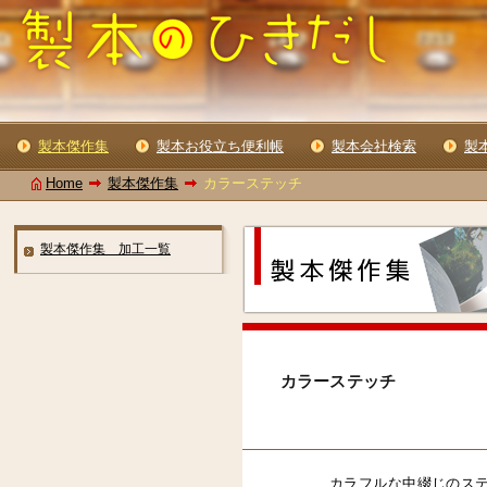
製本傑作集
製本お役立ち便利帳
製本会社検索
製
Home
製本傑作集
カラーステッチ
製本傑作集 加工一覧
カラーステッチ
カラフルな中綴じのステ