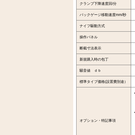
クランプ下降速度回/分
バックゲージ移動速度mm/秒
ナイフ駆動方式
操作パネル
断截寸法表示
新規購入時の包丁
騒音値 ｄｂ
標準タイプ価格(設置費別途）
オプション・特記事項