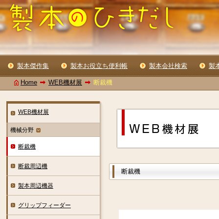
製本傑作集
製本お役立ち便利帳
製本会社検索
製
Home
WEB機材展
断裁機
WEB機材展
機械分野
断裁機
断裁周辺機
断裁機
製本周辺機器
グリップフィーダー