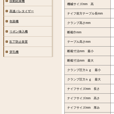
自動結束機
機械サイズmm 高
高速パレタイザー
ナイフ前方テーブル長mm
包装機
クランプ高さmm
リボン挿入機
断截巾mm
テーブル高さmm
乱丁防止装置
断截寸法mm 最小
穿孔機
断截寸法mm 最大
クランプ圧力ｋｇ 最小
クランプ圧力ｋｇ 最大
ナイフサイズmm 長さ
ナイフサイズmm 高さ
ナイフサイズmm 厚み