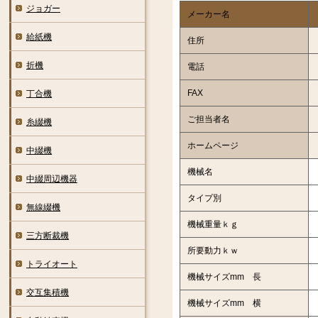
ジョガー
メーカー名
給紙機
住所
折機
電話
FAX
丁合機
ご担当者名
糸綴機
ホームページ
中綴機
機械名
中綴周辺機器
タイプ別
無線綴機
機械重量ｋｇ
三方断裁機
所要動力ｋｗ
トライオート
機械サイズmm 長
交互集積機
機械サイズmm 横